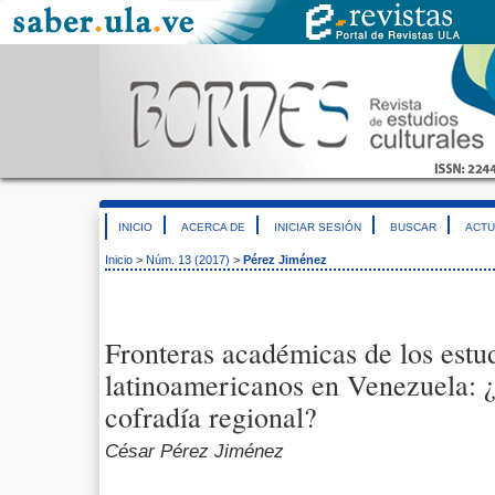
INICIO
ACERCA DE
INICIAR SESIÓN
BUSCAR
ACTU
Inicio
>
Núm. 13 (2017)
>
Pérez Jiménez
Fronteras académicas de los estud
latinoamericanos en Venezuela: ¿
cofradía regional?
César Pérez Jiménez