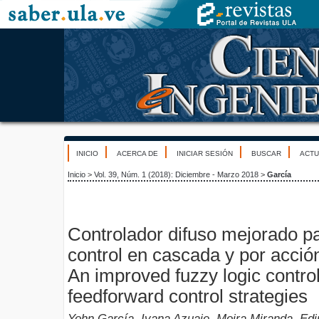
INICIO
ACERCA DE
INICIAR SESIÓN
BUSCAR
ACTU
Inicio
>
Vol. 39, Núm. 1 (2018): Diciembre - Marzo 2018
>
García
Controlador difuso mejorado pa
control en cascada y por acció
An improved fuzzy logic contro
feedforward control strategies
Yohn García, Ivana Azuaje, Moira Miranda, Ed