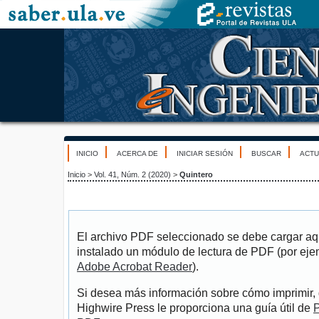
INICIO
ACERCA DE
INICIAR SESIÓN
BUSCAR
ACTU
Inicio
>
Vol. 41, Núm. 2 (2020)
>
Quintero
El archivo PDF seleccionado se debe cargar aqu
instalado un módulo de lectura de PDF (por eje
Adobe Acrobat Reader
).
Si desea más información sobre cómo imprimir, 
Highwire Press le proporciona una guía útil de
P