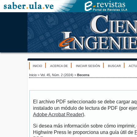
INICIO
ACERCA DE
INICIAR SESIÓN
BUSCAR
ACTU
Inicio
>
Vol. 45, Núm. 2 (2024)
>
Becerra
El archivo PDF seleccionado se debe cargar aqu
instalado un módulo de lectura de PDF (por eje
Adobe Acrobat Reader
).
Si desea más información sobre cómo imprimir, 
Highwire Press le proporciona una guía útil de
P