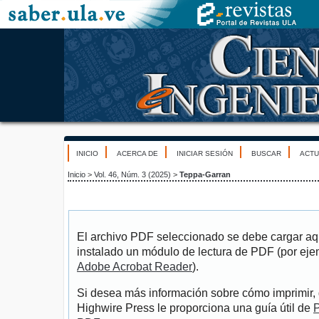
INICIO
ACERCA DE
INICIAR SESIÓN
BUSCAR
ACTU
Inicio
>
Vol. 46, Núm. 3 (2025)
>
Teppa-Garran
El archivo PDF seleccionado se debe cargar aqu
instalado un módulo de lectura de PDF (por eje
Adobe Acrobat Reader
).
Si desea más información sobre cómo imprimir, 
Highwire Press le proporciona una guía útil de
P