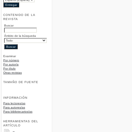
CONTENIDO DE LA
REVISTA
Buscar
Ámbito de la búsqueda
Examinar
Por número
Por autor/a
Por título
Otras revistas
TAMAÑO DE FUENTE
INFORMACIÓN
Para lectores/as
Para autores/as
Para bibliotecarios/as
HERRAMIENTAS DEL
ARTÍCULO