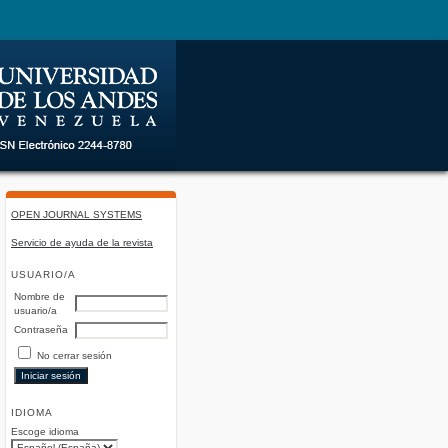
OPEN JOURNAL SYSTEMS
Servicio de ayuda de la revista
USUARIO/A
Nombre de
usuario/a
Contraseña
No cerrar sesión
IDIOMA
Escoge idioma