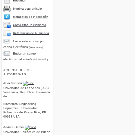
Resumen
Imprima este artículo
Metadatos de indexación
Cómo citar un elemento
Referencias de búsqueda
Envíe este artículo por
correo electrónico
(Inicie sesión)
Enviar un correo
electrónico al autor/a
(Inicie sesión)
ACERCA DE LOS
AUTORES/AS
Jairo Rondón
Universidad de Los Andes (ULA)
Venezuela, República Bolivariana
de
Biomedical Engineering
Department, Universidad
Politécnica de Puerto Rico, PR
00918 USA.
Andrea García
Universidad Politécnica de Puerto