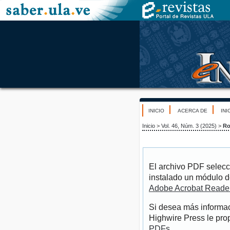
INICIO
ACERCA DE
INI
Inicio
>
Vol. 46, Núm. 3 (2025)
>
R
El archivo PDF selecc
instalado un módulo d
Adobe Acrobat Reade
Si desea más informac
Highwire Press le pro
PDFs
.