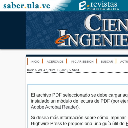
INICIO
ACERCA DE
INICIAR SESIÓN
BUSCAR
ACTU
Inicio
>
Vol. 47, Núm. 1 (2026)
>
Sanz
El archivo PDF seleccionado se debe cargar aqu
instalado un módulo de lectura de PDF (por eje
Adobe Acrobat Reader
).
Si desea más información sobre cómo imprimir, 
Highwire Press le proporciona una guía útil de
P