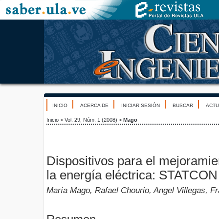
INICIO
ACERCA DE
INICIAR SESIÓN
BUSCAR
ACTU
Inicio
>
Vol. 29, Núm. 1 (2008)
>
Mago
Dispositivos para el mejoramie
la energía eléctrica: STATCO
María Mago, Rafael Chourio, Angel Villegas, Fr