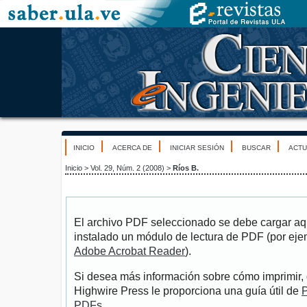
INICIO
ACERCA DE
INICIAR SESIÓN
BUSCAR
ACTU
Inicio
>
Vol. 29, Núm. 2 (2008)
>
Ríos B.
El archivo PDF seleccionado se debe cargar aqu
instalado un módulo de lectura de PDF (por eje
Adobe Acrobat Reader
).
Si desea más información sobre cómo imprimir, 
Highwire Press le proporciona una guía útil de
P
PDFs
.