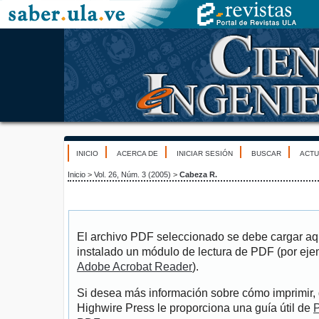
INICIO
ACERCA DE
INICIAR SESIÓN
BUSCAR
ACTU
Inicio
>
Vol. 26, Núm. 3 (2005)
>
Cabeza R.
El archivo PDF seleccionado se debe cargar aqu
instalado un módulo de lectura de PDF (por eje
Adobe Acrobat Reader
).
Si desea más información sobre cómo imprimir, 
Highwire Press le proporciona una guía útil de
P