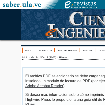
INICIO
ACERCA DE
INICIAR SESIÓN
BUSCAR
ACTU
Inicio
>
Vol. 24, Núm. 2 (2003)
>
Hilerio
El archivo PDF seleccionado se debe cargar aqu
instalado un módulo de lectura de PDF (por eje
Adobe Acrobat Reader
).
Si desea más información sobre cómo imprimir, 
Highwire Press le proporciona una guía útil de
P
PDFs
.