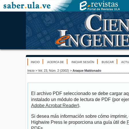
INICIO
ACERCA DE
INICIAR SESIÓN
BUSCAR
ACTU
Inicio
>
Vol. 23, Núm. 2 (2002)
>
Araque Maldonado
El archivo PDF seleccionado se debe cargar aqu
instalado un módulo de lectura de PDF (por eje
Adobe Acrobat Reader
).
Si desea más información sobre cómo imprimir, 
Highwire Press le proporciona una guía útil de
P
PDFs
.