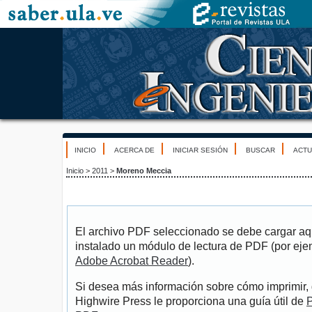
INICIO
ACERCA DE
INICIAR SESIÓN
BUSCAR
ACTU
Inicio
>
2011
>
Moreno Meccia
El archivo PDF seleccionado se debe cargar aqu
instalado un módulo de lectura de PDF (por eje
Adobe Acrobat Reader
).
Si desea más información sobre cómo imprimir, 
Highwire Press le proporciona una guía útil de
P