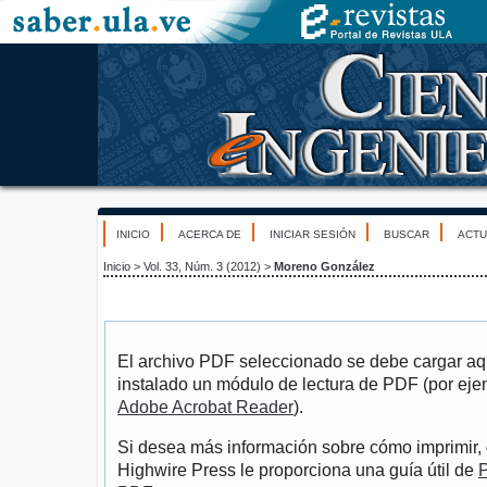
INICIO
ACERCA DE
INICIAR SESIÓN
BUSCAR
ACTU
Inicio
>
Vol. 33, Núm. 3 (2012)
>
Moreno González
El archivo PDF seleccionado se debe cargar aqu
instalado un módulo de lectura de PDF (por eje
Adobe Acrobat Reader
).
Si desea más información sobre cómo imprimir, 
Highwire Press le proporciona una guía útil de
P