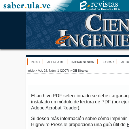
INICIO
ACERCA DE
INICIAR SESIÓN
BUSCAR
ACTU
Inicio
>
Vol. 28, Núm. 1 (2007)
>
Gil Sbarra
El archivo PDF seleccionado se debe cargar aqu
instalado un módulo de lectura de PDF (por eje
Adobe Acrobat Reader
).
Si desea más información sobre cómo imprimir, 
Highwire Press le proporciona una guía útil de
P