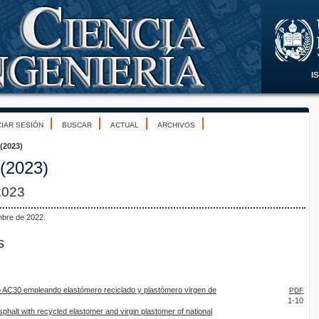
CIAR SESIÓN
BUSCAR
ACTUAL
ARCHIVOS
 (2023)
 (2023)
2023
mbre de 2022
s
o AC30 empleando elastómero reciclado y plastómero virgen de
PDF
1-10
phalt with recycled elastomer and virgin plastomer of national