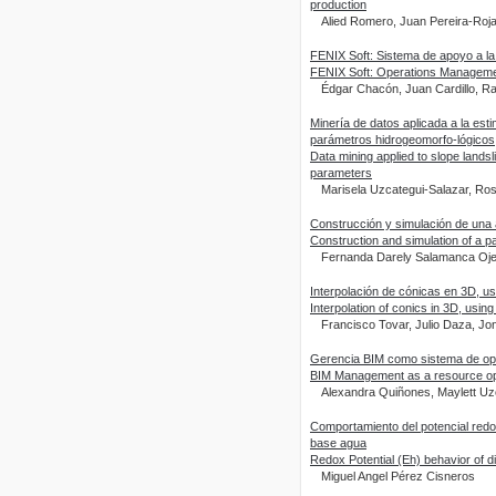
production
Alied Romero, Juan Pereira-Roja
FENIX Soft: Sistema de apoyo a la
FENIX Soft: Operations Manageme
Édgar Chacón, Juan Cardillo, R
Minería de datos aplicada a la esti
parámetros hidrogeomorfo-lógicos
Data mining applied to slope lands
parameters
Marisela Uzcategui-Salazar, Ro
Construcción y simulación de una 
Construction and simulation of a p
Fernanda Darely Salamanca Ojed
Interpolación de cónicas en 3D, u
Interpolation of conics in 3D, usin
Francisco Tovar, Julio Daza, Jo
Gerencia BIM como sistema de opt
BIM Management as a resource opti
Alexandra Quiñones, Maylett Uz
Comportamiento del potencial redox
base agua
Redox Potential (Eh) behavior of div
Miguel Angel Pérez Cisneros