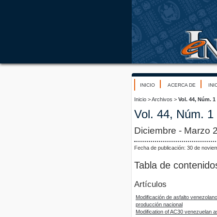
INICIO
ACERCA DE
INI
Inicio
>
Archivos
>
Vol. 44, Núm. 1
Vol. 44, Núm. 1
Diciembre - Marzo 
Fecha de publicación: 30 de novie
Tabla de contenido
Artículos
Modificación de asfalto venezolan
producción nacional
Modification of AC30 venezuelan as