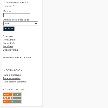
CONTENIDO DE LA
REVISTA
Buscar
Ámbito de la búsqueda
Examinar
Por número
Por autor/a
Por título
Otras revistas
TAMAÑO DE FUENTE
INFORMACIÓN
Para lectores/as
Para autores/as
Para bibliotecarios/as
NÚMERO ACTUAL