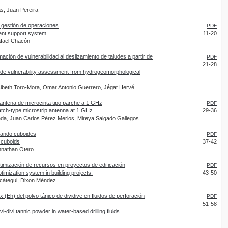
s, Juan Pereira
 gestión de operaciones
PDF
nt support system
11-20
afael Chacón
mación de vulnerabilidad al deslizamiento de taludes a partir de
PDF
21-28
lide vulnerability assessment from hydrogeomorphological
sibeth Toro-Mora, Omar Antonio Guerrero, Jégat Hervé
antena de microcinta tipo parche a 1 GHz
PDF
atch-type microstrip antenna at 1 GHz
29-36
a, Juan Carlos Pérez Merlos, Mireya Salgado Gallegos
sando cuboides
PDF
g cuboids
37-42
nnathan Otero
imización de recursos en proyectos de edificación
PDF
mization system in building projects.
43-50
cátegui, Dixon Méndez
 (Eh) del polvo tánico de dividive en fluidos de perforación
PDF
51-58
i-divi tannic powder in water-based drilling fluids