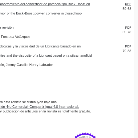
omportamiento del convertidor de potencia tipo Buck-Boost en
PDF
59-68
avior of the Buck-Boost pow-er converter in closed loop
e revisión
PDF
69-78
. Fonseca Velázquez
ológicas y la viscosidad de un lubricante basado en un
PDF
79-88
rties and the viscosity of a lubricant based on a silica nanofluid
eón, Jimmy Castillo, Henry Labrador
 esta revista se distribuyen bajo una
ón -No Comercial- Compartir Igual 4.0 Internacional.
 publicación de artículos en la revista es totalmente gratuito.