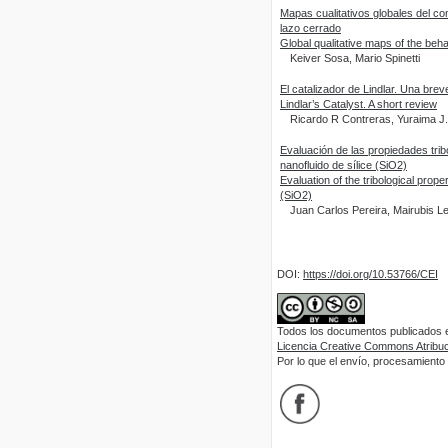
Mapas cualitativos globales del c
lazo cerrado
Global qualitative maps of the beh
Keiver Sosa, Mario Spinetti
El catalizador de Lindlar. Una brev
Lindlar’s Catalyst. A short review
Ricardo R Contreras, Yuraima J
Evaluación de las propiedades trib
nanofluido de sílice (SiO2)
Evaluation of the tribological prope
(SiO2)
Juan Carlos Pereira, Mairubis L
DOI:
https://doi.org/10.53766/CEI
Todos los documentos publicados en
Licencia Creative Commons Atribuci
Por lo que el envío, procesamiento y