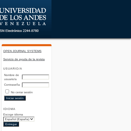
OPEN JOURNAL SYSTEMS
Servicio de ayuda de la revista
USUARIO/A
Nombre de
usuario/a
Contraseña
No cerrar sesión
IDIOMA
Escoge idioma