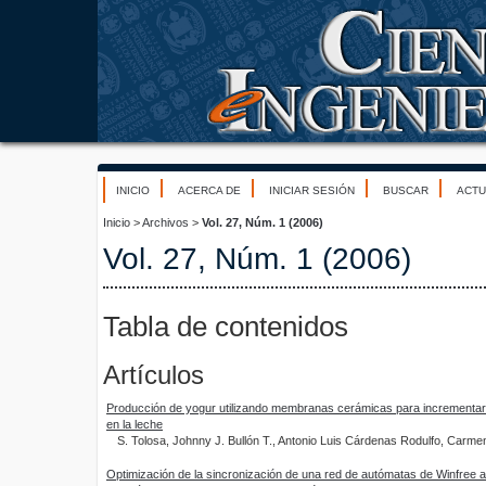
INICIO
ACERCA DE
INICIAR SESIÓN
BUSCAR
ACTU
Inicio
>
Archivos
>
Vol. 27, Núm. 1 (2006)
Vol. 27, Núm. 1 (2006)
Tabla de contenidos
Artículos
Producción de yogur utilizando membranas cerámicas para incrementar 
en la leche
S. Tolosa, Johnny J. Bullón T., Antonio Luis Cárdenas Rodulfo, Carme
Optimización de la sincronización de una red de autómatas de Winfree 