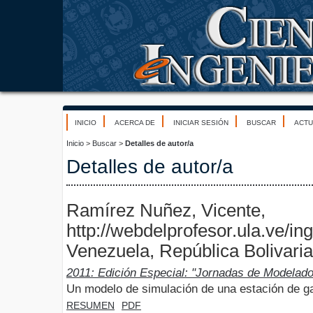
INICIO
ACERCA DE
INICIAR SESIÓN
BUSCAR
ACTU
Inicio
>
Buscar
>
Detalles de autor/a
Detalles de autor/a
Ramírez Nuñez, Vicente,
http://webdelprofesor.ula.ve/ing
Venezuela, República Bolivari
2011: Edición Especial: "Jornadas de Modelado
Un modelo de simulación de una estación de g
RESUMEN
PDF