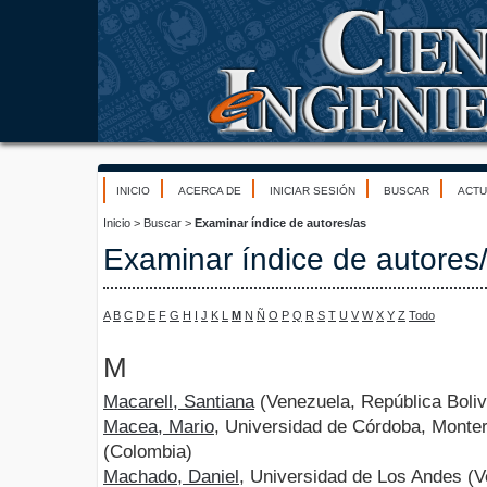
INICIO
ACERCA DE
INICIAR SESIÓN
BUSCAR
ACTU
Inicio
>
Buscar
>
Examinar índice de autores/as
Examinar índice de autores
A
B
C
D
E
F
G
H
I
J
K
L
M
N
Ñ
O
P
Q
R
S
T
U
V
W
X
Y
Z
Todo
M
Macarell, Santiana
(Venezuela, República Boliv
Macea, Mario
, Universidad de Córdoba, Monte
(Colombia)
Machado, Daniel
, Universidad de Los Andes (V