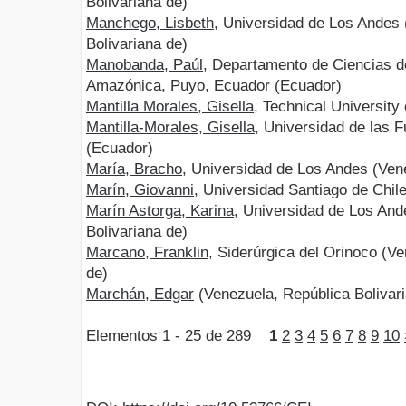
Bolivariana de)
Manchego, Lisbeth
, Universidad de Los Andes
Bolivariana de)
Manobanda, Paúl
, Departamento de Ciencias de
Amazónica, Puyo, Ecuador (Ecuador)
Mantilla Morales, Gisella
, Technical University
Mantilla-Morales, Gisella
, Universidad de las
(Ecuador)
María, Bracho
, Universidad de Los Andes (Vene
Marín, Giovanni
, Universidad Santiago de Chile
Marín Astorga, Karina
, Universidad de Los And
Bolivariana de)
Marcano, Franklin
, Siderúrgica del Orinoco (V
de)
Marchán, Edgar
(Venezuela, República Bolivar
Elementos 1 - 25 de 289
1
2
3
4
5
6
7
8
9
10