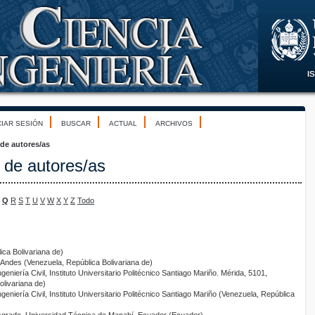
CIAR SESIÓN
BUSCAR
ACTUAL
ARCHIVOS
 de autores/as
 de autores/as
Q
R
S
T
U
V
W
X
Y
Z
Todo
ca Bolivariana de)
 Andes (Venezuela, República Bolivariana de)
geniería Civil, Instituto Universitario Politécnico Santiago Mariño. Mérida, 5101,
livariana de)
ngeniería Civil, Instituto Universitario Politécnico Santiago Mariño (Venezuela, República