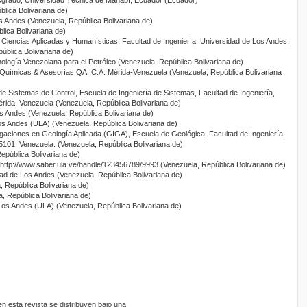
posgrado, Universidad Técnica de Manabí, Ecuador (Ecuador)
lica Bolivariana de)
s Andes (Venezuela, República Bolivariana de)
lica Bolivariana de)
Ciencias Aplicadas y Humanísticas, Facultad de Ingeniería, Universidad de Los Andes,
ública Bolivariana de)
cnología Venezolana para el Petróleo (Venezuela, República Bolivariana de)
 Químicas & Asesorías QA, C.A. Mérida-Venezuela (Venezuela, República Bolivariana
e Sistemas de Control, Escuela de Ingeniería de Sistemas, Facultad de Ingeniería,
rida, Venezuela (Venezuela, República Bolivariana de)
s Andes (Venezuela, República Bolivariana de)
os Andes (ULA) (Venezuela, República Bolivariana de)
igaciones en Geología Aplicada (GIGA), Escuela de Geológica, Facultad de Ingeniería,
5101. Venezuela. (Venezuela, República Bolivariana de)
epública Bolivariana de)
 http://www.saber.ula.ve/handle/123456789/9993 (Venezuela, República Bolivariana de)
dad de Los Andes (Venezuela, República Bolivariana de)
 República Bolivariana de)
, República Bolivariana de)
Los Andes (ULA) (Venezuela, República Bolivariana de)
 esta revista se distribuyen bajo una