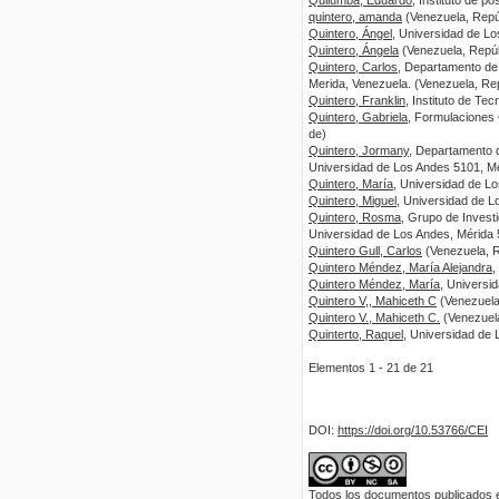
Quilumba, Eduardo
, Instituto de 
quintero, amanda
(Venezuela, Repúb
Quintero, Ángel
, Universidad de Lo
Quintero, Ángela
(Venezuela, Repúb
Quintero, Carlos
, Departamento de 
Merida, Venezuela. (Venezuela, Rep
Quintero, Franklin
, Instituto de Te
Quintero, Gabriela
, Formulaciones
de)
Quintero, Jormany
, Departamento d
Universidad de Los Andes 5101, Mé
Quintero, María
, Universidad de Lo
Quintero, Miguel
, Universidad de L
Quintero, Rosma
, Grupo de Invest
Universidad de Los Andes, Mérida 
Quintero Gull, Carlos
(Venezuela, R
Quintero Méndez, María Alejandra
,
Quintero Méndez, María
, Universi
Quintero V,, Mahiceth C
(Venezuela,
Quintero V., Mahiceth C.
(Venezuela
Quinterto, Raquel
, Universidad de 
Elementos 1 - 21 de 21
DOI:
https://doi.org/10.53766/CEI
Todos los documentos publicados en