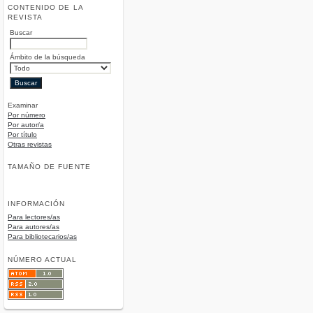
CONTENIDO DE LA
REVISTA
Buscar
Ámbito de la búsqueda
Examinar
Por número
Por autor/a
Por título
Otras revistas
TAMAÑO DE FUENTE
INFORMACIÓN
Para lectores/as
Para autores/as
Para bibliotecarios/as
NÚMERO ACTUAL