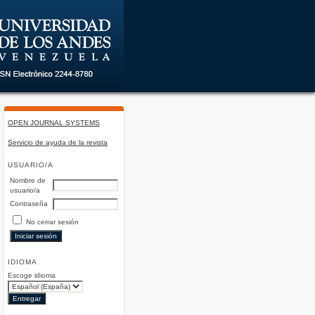
OPEN JOURNAL SYSTEMS
Servicio de ayuda de la revista
USUARIO/A
Nombre de
usuario/a
Contraseña
No cerrar sesión
IDIOMA
Escoge idioma