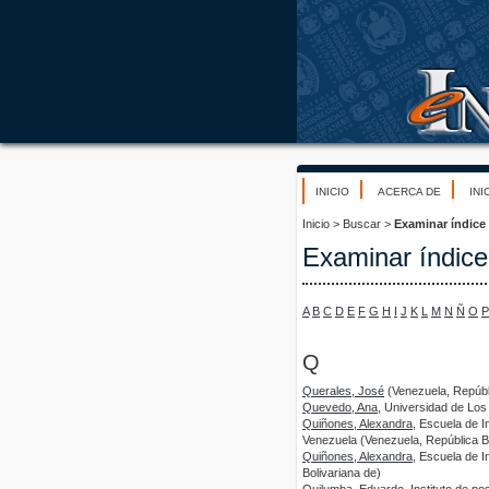
INICIO
ACERCA DE
INI
Inicio
>
Buscar
>
Examinar índice
Examinar índice
A
B
C
D
E
F
G
H
I
J
K
L
M
N
Ñ
O
P
Q
Querales, José
(Venezuela, Repúbli
Quevedo, Ana
, Universidad de Los
Quiñones, Alexandra
, Escuela de In
Venezuela (Venezuela, República Bo
Quiñones, Alexandra
, Escuela de I
Bolivariana de)