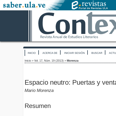
INICIO
ACERCA DE
INICIAR SESIÓN
BUSCAR
ACTU
Inicio
>
Vol. 17, Núm. 19 (2013)
>
Morenza
Espacio neutro: Puertas y vent
Mario Morenza
Resumen