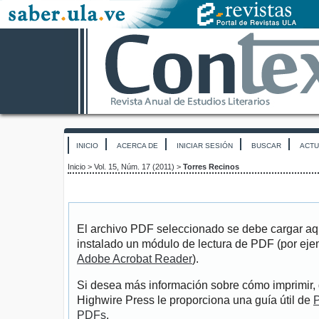
INICIO
ACERCA DE
INICIAR SESIÓN
BUSCAR
ACTU
Inicio
>
Vol. 15, Núm. 17 (2011)
>
Torres Recinos
El archivo PDF seleccionado se debe cargar aqu
instalado un módulo de lectura de PDF (por eje
Adobe Acrobat Reader
).
Si desea más información sobre cómo imprimir, 
Highwire Press le proporciona una guía útil de
P
PDFs
.