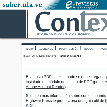
INICIO
ACERCA DE
INICIAR SESIÓN
BUSCAR
ACTU
Inicio
>
Vol. 6, Núm. 8 (2002)
>
Pacheco Oropeza
El archivo PDF seleccionado se debe cargar aqu
instalado un módulo de lectura de PDF (por eje
Adobe Acrobat Reader
).
Si desea más información sobre cómo imprimir, 
Highwire Press le proporciona una guía útil de
P
PDFs
.