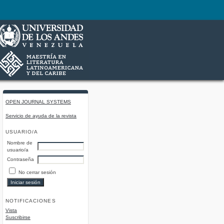
OPEN JOURNAL SYSTEMS
Servicio de ayuda de la revista
USUARIO/A
Nombre de
usuario/a
Contraseña
No cerrar sesión
NOTIFICACIONES
Vista
Suscribirse