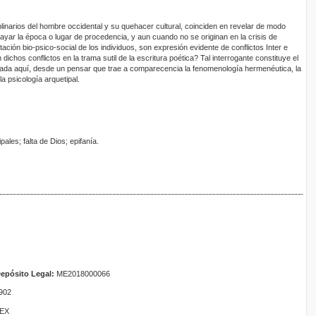
plinarios del hombre occidental y su quehacer cultural, coinciden en revelar de modo
layar la época o lugar de procedencia, y aun cuando no se originan en la crisis de
tación bio-psico-social de los individuos, son expresión evidente de conflictos Inter e
dichos conflictos en la trama sutil de la escritura poética? Tal interrogante constituye el
anteada aquí, desde un pensar que trae a comparecencia la fenomenología hermenéutica, la
 la psicología arquetipal.
ales; falta de Dios; epifanía.
epósito Legal:
ME2018000066
902
TEX