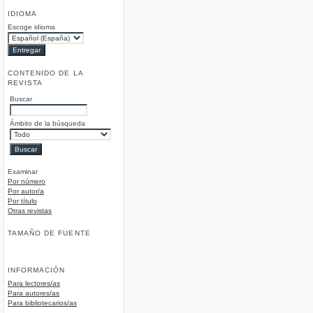
IDIOMA
Escoge idioma
CONTENIDO DE LA
REVISTA
Buscar
Ámbito de la búsqueda
Examinar
Por número
Por autor/a
Por título
Otras revistas
TAMAÑO DE FUENTE
INFORMACIÓN
Para lectores/as
Para autores/as
Para bibliotecarios/as