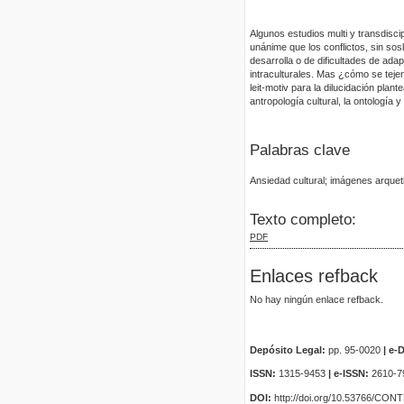
Algunos estudios multi y transdisci
unánime que los conflictos, sin sos
desarrolla o de dificultades de adap
intraculturales. Mas ¿cómo se tejen 
leit-motiv para la dilucidación pl
antropología cultural, la ontología y
Palabras clave
Ansiedad cultural; imágenes arquetip
Texto completo:
PDF
Enlaces refback
No hay ningún enlace refback.
Depósito Legal:
pp. 95-0020
|
e-D
ISSN:
1315-9453
| e-ISSN:
2610-7
DOI:
http://doi.org/10.53766/CON