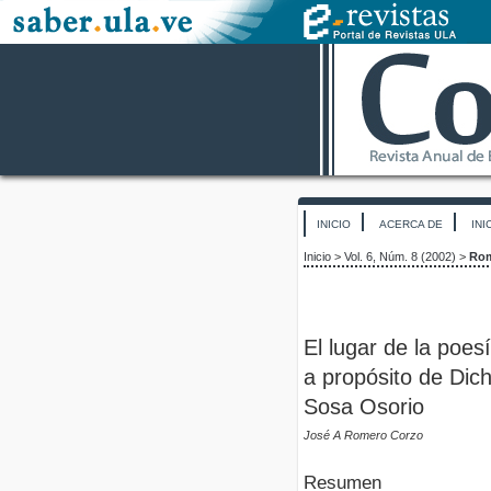
INICIO
ACERCA DE
INI
Inicio
>
Vol. 6, Núm. 8 (2002)
>
Rom
El lugar de la poes
a propósito de Dich
Sosa Osorio
José A Romero Corzo
Resumen