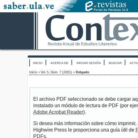
INICIO
ACERCA DE
INICIAR SESIÓN
BUSCAR
ACTU
Inicio
>
Vol. 5, Núm. 7 (2001)
>
Delgado
El archivo PDF seleccionado se debe cargar aqu
instalado un módulo de lectura de PDF (por eje
Adobe Acrobat Reader
).
Si desea más información sobre cómo imprimir, 
Highwire Press le proporciona una guía útil de
P
PDFs
.