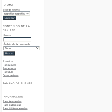
IDIOMA
Escoge idioma
CONTENIDO DE LA
REVISTA
Buscar
Ámbito de la búsqueda
Examinar
Por número
Por autor/a
Por título
Otras revistas
TAMAÑO DE FUENTE
INFORMACIÓN
Para lectores/as
Para autores/as
Para bibliotecarios/as