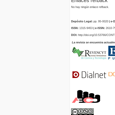
Enlaces refback
No hay ningún enlace refback.
Depósito Legal:
pp. 95-0020
|
e-D
ISSN:
1315-9453
| e-ISSN:
2610-7
DOI:
http://doi.org/10.53766/CON
La revista se encuentra actualm