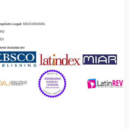
epósito Legal:
ME2018000066
902
TEX
ente incluida en: