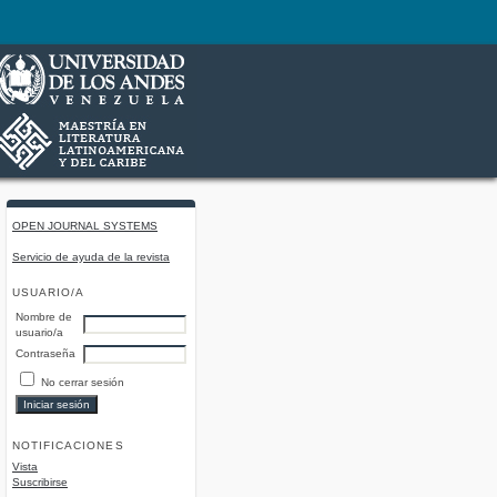
OPEN JOURNAL SYSTEMS
Servicio de ayuda de la revista
USUARIO/A
Nombre de
usuario/a
Contraseña
No cerrar sesión
NOTIFICACIONES
Vista
Suscribirse