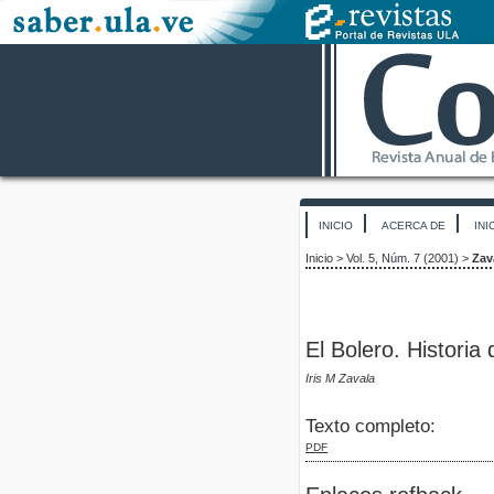
INICIO
ACERCA DE
INI
Inicio
>
Vol. 5, Núm. 7 (2001)
>
Zav
El Bolero. Historia
Iris M Zavala
Texto completo:
PDF