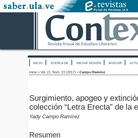
INICIO
ACERCA DE
INICIAR SESIÓN
BUSCAR
ACTU
Inicio
>
Vol. 21, Núm. 23 (2017)
>
Campo Ramírez
Surgimiento, apogeo y extinció
colección “Letra Erecta” de la ed
Yady Campo Ramírez
Resumen