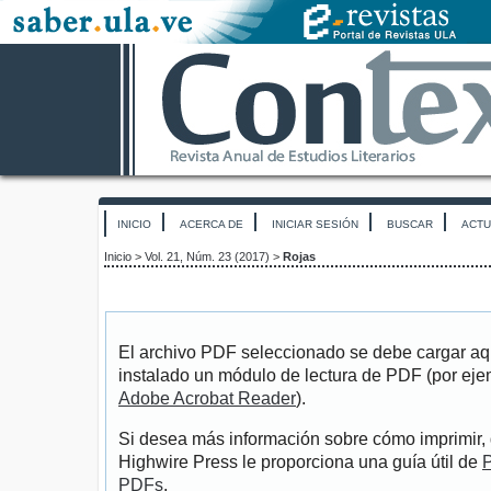
INICIO
ACERCA DE
INICIAR SESIÓN
BUSCAR
ACTU
Inicio
>
Vol. 21, Núm. 23 (2017)
>
Rojas
El archivo PDF seleccionado se debe cargar aqu
instalado un módulo de lectura de PDF (por eje
Adobe Acrobat Reader
).
Si desea más información sobre cómo imprimir, 
Highwire Press le proporciona una guía útil de
P
PDFs
.