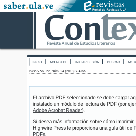
INICIO
ACERCA DE
INICIAR SESIÓN
BUSCAR
ACTU
Inicio
>
Vol. 22, Núm. 24 (2018)
>
Alba
El archivo PDF seleccionado se debe cargar aqu
instalado un módulo de lectura de PDF (por eje
Adobe Acrobat Reader
).
Si desea más información sobre cómo imprimir, 
Highwire Press le proporciona una guía útil de
P
PDFs
.