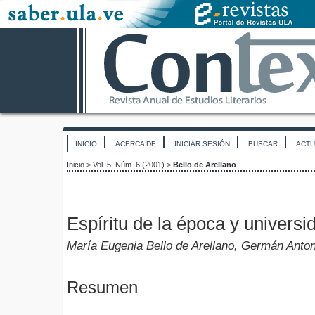
INICIO
ACERCA DE
INICIAR SESIÓN
BUSCAR
ACTU
Inicio
>
Vol. 5, Núm. 6 (2001)
>
Bello de Arellano
Espíritu de la época y universi
María Eugenia Bello de Arellano, Germán Anton
Resumen