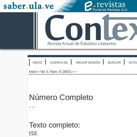
INICIO
ACERCA DE
INICIAR SESIÓN
BUSCAR
ACTU
Inicio
>
Vol. 5, Núm. 6 (2001)
>
-
Número Completo
- -
Texto completo:
PDF