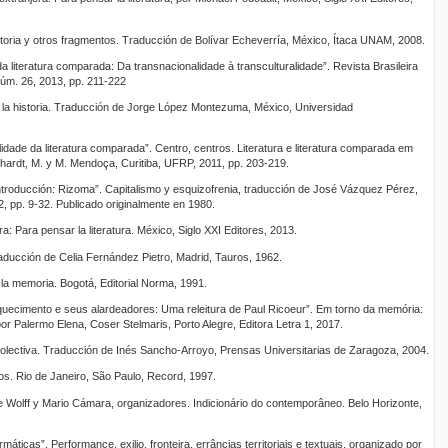
istoria y otros fragmentos. Traducción de Bolívar Echeverría, México, Ítaca UNAM, 2008.
da literatura comparada: Da transnacionalidade à transculturalidade”. Revista Brasileira
núm. 26, 2013, pp. 211-222
e la historia. Traducción de Jorge López Montezuma, México, Universidad
idade da literatura comparada”. Centro, centros. Literatura e literatura comparada em
hardt, M. y M. Mendoça, Curitiba, UFRP, 2011, pp. 203-219.
“Introducción: Rizoma”. Capitalismo y esquizofrenia, traducción de José Vázquez Pérez,
2, pp. 9-32. Publicado originalmente en 1980.
a: Para pensar la literatura. México, Siglo XXI Editores, 2013.
aducción de Celia Fernández Pietro, Madrid, Tauros, 1962.
 la memoria. Bogotá, Editorial Norma, 1991.
squecimento e seus alardeadores: Uma releitura de Paul Ricoeur”. Em torno da memória:
or Palermo Elena, Coser Stelmaris, Porto Alegre, Editora Letra 1, 2017.
lectiva. Traducción de Inés Sancho-Arroyo, Prensas Universitarias de Zaragoza, 2004.
hos. Rio de Janeiro, São Paulo, Record, 1997.
ge Wolff y Mario Cámara, organizadores. Indicionário do contemporâneo. Belo Horizonte,
rmáticas”. Performance, exilio, fronteira, errâncias territoriais e textuais, organizado por