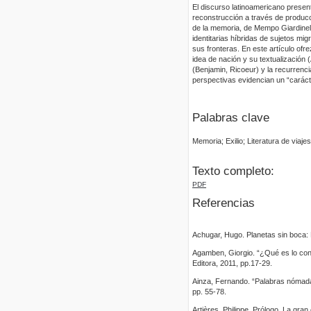
El discurso latinoamericano present
reconstrucción a través de producc
de la memoria, de Mempo Giardinelli
identitarias híbridas de sujetos mi
sus fronteras. En este artículo ofre
idea de nación y su textualización (
(Benjamin, Ricoeur) y la recurrenci
perspectivas evidencian un “carácte
Palabras clave
Memoria; Exilio; Literatura de viaje
Texto completo:
PDF
Referencias
Achugar, Hugo. Planetas sin boca: E
Agamben, Giorgio. “¿Qué es lo con
Editora, 2011, pp.17-29.
Ainza, Fernando. “Palabras nómadas
pp. 55-78.
Artières, Philippe. Prólogo. La gran