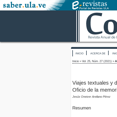
INICIO
ACERCA DE
INI
Inicio
>
Vol. 25, Núm. 27 (2021)
>
A
Viajes textuales y
Oficio de la memor
Jesús Oneiver Arellano Pérez
Resumen