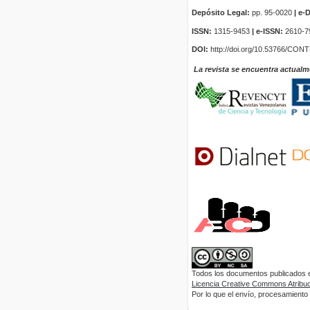
Depósito Legal:
pp. 95-0020
|
e-D
ISSN:
1315-9453
| e-ISSN:
2610-7
DOI:
http://doi.org/10.53766/CON
La revista se encuentra actualm
Todos los documentos publicados en
Licencia Creative Commons Atribuci
Por lo que el envío, procesamiento y