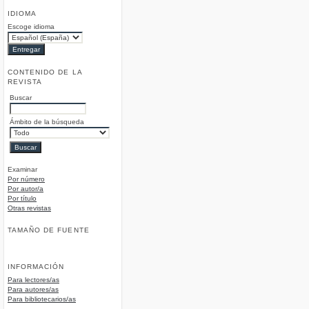
IDIOMA
Escoge idioma
CONTENIDO DE LA
REVISTA
Buscar
Ámbito de la búsqueda
Examinar
Por número
Por autor/a
Por título
Otras revistas
TAMAÑO DE FUENTE
INFORMACIÓN
Para lectores/as
Para autores/as
Para bibliotecarios/as