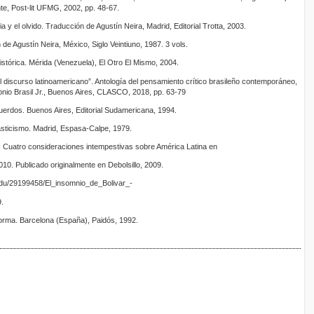
te, Post-lit UFMG, 2002, pp. 48-67.
ia y el olvido. Traducción de Agustín Neira, Madrid, Editorial Trotta, 2003.
e Agustín Neira, México, Siglo Veintiuno, 1987. 3 vols.
istórica. Mérida (Venezuela), El Otro El Mismo, 2004.
del discurso latinoamericano”. Antología del pensamiento crítico brasileño contemporáneo,
onio Brasil Jr., Buenos Aires, CLASCO, 2018, pp. 63-79
cuerdos. Buenos Aires, Editorial Sudamericana, 1994.
asticismo. Madrid, Espasa-Calpe, 1979.
ar: Cuatro consideraciones intempestivas sobre América Latina en
 2010. Publicado originalmente en Debolsillo, 2009.
du/29199458/El_insomnio_de_Bolivar_-
.
forma. Barcelona (España), Paidós, 1992.