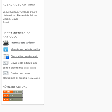
ACERCA DEL AUTOR/A
Jesús Oneiver Arellano Pérez
Universidad Federal de Minas
Gerais, Brasil
Brasil
HERRAMIENTAS DEL
ARTÍCULO
Imprima este artículo
Metadatos de indexación
Cómo citar un elemento
Envíe este artículo por
correo electrónico
(Inicie sesión)
Enviar un correo
electrónico al autor/a
(Inicie sesión)
NÚMERO ACTUAL