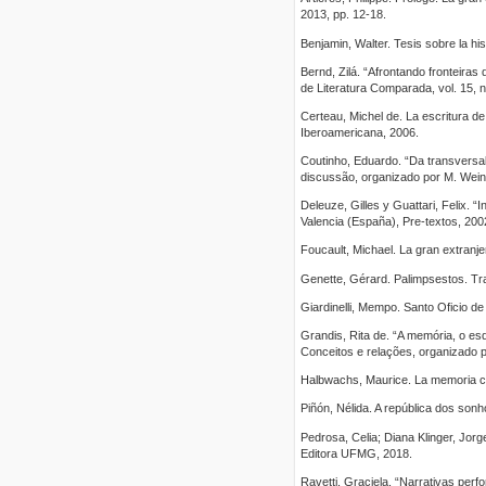
2013, pp. 12-18.
Benjamin, Walter. Tesis sobre la h
Bernd, Zilá. “Afrontando fronteiras 
de Literatura Comparada, vol. 15, 
Certeau, Michel de. La escritura d
Iberoamericana, 2006.
Coutinho, Eduardo. “Da transversal
discussão, organizado por M. Wein
Deleuze, Gilles y Guattari, Felix. 
Valencia (España), Pre-textos, 200
Foucault, Michael. La gran extranjer
Genette, Gérard. Palimpsestos. Tr
Giardinelli, Mempo. Santo Oficio de
Grandis, Rita de. “A memória, o e
Conceitos e relações, organizado p
Halbwachs, Maurice. La memoria co
Piñón, Nélida. A república dos son
Pedrosa, Celia; Diana Klinger, Jor
Editora UFMG, 2018.
Ravetti, Graciela. “Narrativas perfo