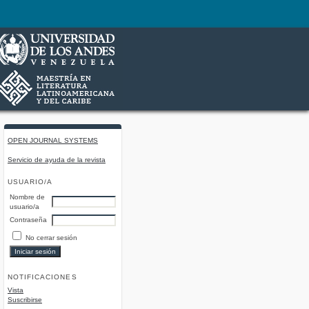
OPEN JOURNAL SYSTEMS
Servicio de ayuda de la revista
USUARIO/A
Nombre de
usuario/a
Contraseña
No cerrar sesión
NOTIFICACIONES
Vista
Suscribirse