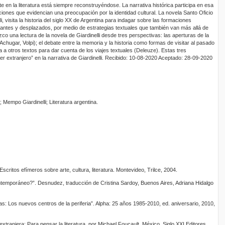
e en la literatura está siempre reconstruyéndose. La narrativa histórica participa en esa
iones que evidencian una preocupación por la identidad cultural. La novela Santo Oficio
, visita la historia del siglo XX de Argentina para indagar sobre las formaciones
grantes y desplazados, por medio de estrategias textuales que también van más allá de
zco una lectura de la novela de Giardinelli desde tres perspectivas: las aperturas de la
Achugar, Volpi); el debate entre la memoria y la historia como formas de visitar al pasado
a a otros textos para dar cuenta de los viajes textuales (Deleuze). Estas tres
r extranjero” en la narrativa de Giardinelli. Recibido: 10-08-2020 Aceptado: 28-09-2020
s; Mempo Giardinelli; Literatura argentina.
scritos efímeros sobre arte, cultura, literatura. Montevideo, Trilce, 2004.
temporáneo?”. Desnudez, traducción de Cristina Sardoy, Buenos Aires, Adriana Hidalgo
: Los nuevos centros de la periferia”. Alpha: 25 años 1985-2010, ed. aniversario, 2010,
 extranjera: Para pensar la literatura, por Michael Foucault, México, Siglo XXI Editores,