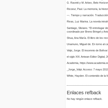
G. Ravetti y M. Arbex, Belo Horizon
Ricoeur, Paul. La memoria, la histor
—. Tiempo y narración. Traducción d
Rivas, Luz Marina. La novela intrah
Santiago, Silviano. “El entrelugar 
coordinado por Breno Bringel y Ant
Shua, Ana María. El libro de los re
Unamuno, Miguel de. En torno al c
Volpi, Jorge. El insomnio de Bolív
el siglo XXI. Antwan Editor Digital,
Academia, https://www.academia.e
_Jorge_Volpi. Acceso: 7 mayo 2019
White, Hayden. El contenido de la 
Enlaces refback
No hay ningún enlace refback.