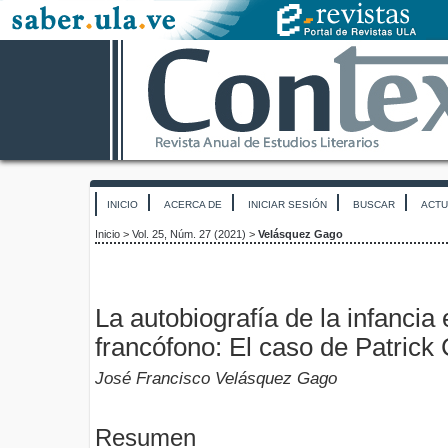
INICIO
ACERCA DE
INICIAR SESIÓN
BUSCAR
ACTU
Inicio
>
Vol. 25, Núm. 27 (2021)
>
Velásquez Gago
La autobiografía de la infancia 
francófono: El caso de Patric
José Francisco Velásquez Gago
Resumen