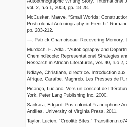
Autoethnographic Writing Story.” International 
vol. 2, n.o 1, 2003, pp. 18-28.
McCusker, Maeve. “Small Worlds: Construction
Postcolonial Autobiography in French.” Romance
pp. 203-212.
—. Patrick Chamoiseau: Recovering Memory. Li
Murdoch, H. Adlai. “Autobiography and Departm
Chemind'école: Representational Strategies an
Research in African Literatures, vol. 40, n.o 2,
Ndiaye, Christiane, directrice. Introduction aux
Afrique, Caraïbe, Maghreb. Les Presses de l'Un
Picanço, Luciano. Vers un concept de littératur
York, Peter Lang Publishing Inc, 2000.
Sankara, Edgard. Postcolonial Francophone Aut
Antilles. University of Virginia Press, 2011.
Taylor, Lucien. “Créolité Bites.” Transition,n.o7