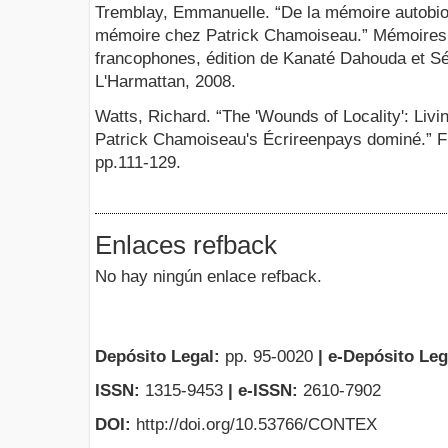
Tremblay, Emmanuelle. “De la mémoire autobiog
mémoire chez Patrick Chamoiseau.” Mémoires et
francophones, édition de Kanaté Dahouda et S
L'Harmattan, 2008.
Watts, Richard. “The 'Wounds of Locality': Livin
Patrick Chamoiseau's Écrireenpays dominé.” Fr
pp.111-129.
Enlaces refback
No hay ningún enlace refback.
Depósito Legal:
pp. 95-0020
|
e-Depósito Leg
ISSN:
1315-9453
| e-ISSN:
2610-7902
DOI:
http://doi.org/10.53766/CONTEX