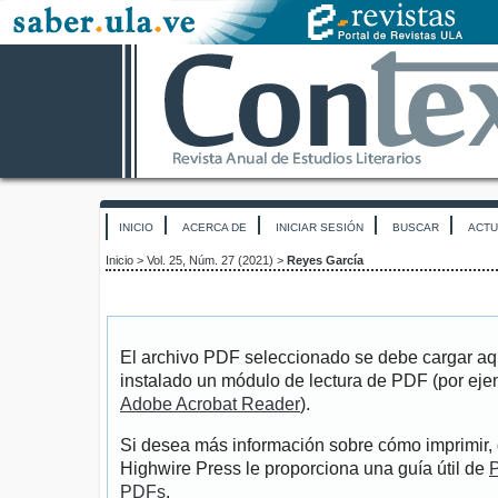
INICIO
ACERCA DE
INICIAR SESIÓN
BUSCAR
ACTU
Inicio
>
Vol. 25, Núm. 27 (2021)
>
Reyes García
El archivo PDF seleccionado se debe cargar aqu
instalado un módulo de lectura de PDF (por eje
Adobe Acrobat Reader
).
Si desea más información sobre cómo imprimir, 
Highwire Press le proporciona una guía útil de
P
PDFs
.