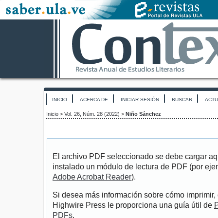
INICIO
ACERCA DE
INICIAR SESIÓN
BUSCAR
ACTU
Inicio
>
Vol. 26, Núm. 28 (2022)
>
Niño Sánchez
El archivo PDF seleccionado se debe cargar aqu
instalado un módulo de lectura de PDF (por eje
Adobe Acrobat Reader
).
Si desea más información sobre cómo imprimir, 
Highwire Press le proporciona una guía útil de
P
PDFs
.