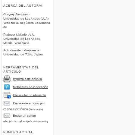
ACERCA DEL AUTOR/A
Gregory Zambrano
Universidad de Los Andes (ULA)
Venezuela, República Bolivariana
de
Profesor jubilado de la
Universidad de Los Andes,
Mérida, Venezuela.
Actualmente trabaja en la
Universidad de Tokio, Japón.
HERRAMIENTAS DEL
ARTÍCULO
Imprima este artículo
Metadatos de indexación
Cómo citar un elemento
Envíe este artículo por
correo electrónico
(Inicie sesión)
Enviar un correo
electrónico al autor/a
(Inicie sesión)
NÚMERO ACTUAL