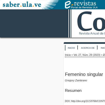
INICIO
ACERCA DE
INI
Inicio
>
Vol. 27, Núm. 29 (2023)
>
Z
Femenino singular
Gregory Zambrano
Resumen
DOI: http://doi.org/10.53766/CON