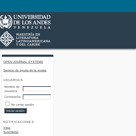
OPEN JOURNAL SYSTEMS
Servicio de ayuda de la revista
USUARIO/A
Nombre de
usuario/a
Contraseña
No cerrar sesión
NOTIFICACIONES
Vista
Suscribirse