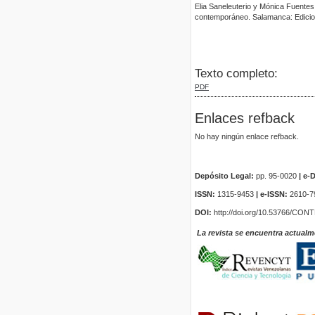
Elia Saneleuterio y Mónica Fuentes 
contemporáneo. Salamanca: Edicio
Texto completo:
PDF
Enlaces refback
No hay ningún enlace refback.
Depósito Legal:
pp. 95-0020
|
e-D
ISSN:
1315-9453
| e-ISSN:
2610-7
DOI:
http://doi.org/10.53766/CON
La revista se encuentra actualm