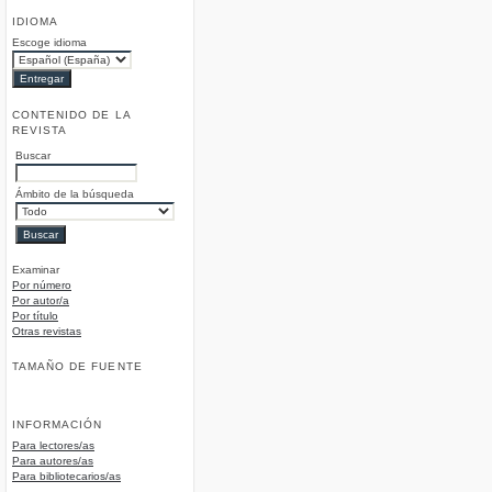
IDIOMA
Escoge idioma
CONTENIDO DE LA
REVISTA
Buscar
Ámbito de la búsqueda
Examinar
Por número
Por autor/a
Por título
Otras revistas
TAMAÑO DE FUENTE
INFORMACIÓN
Para lectores/as
Para autores/as
Para bibliotecarios/as