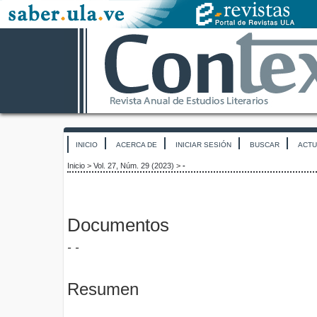
INICIO
ACERCA DE
INICIAR SESIÓN
BUSCAR
ACTU
Inicio
>
Vol. 27, Núm. 29 (2023)
>
-
Documentos
- -
Resumen