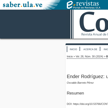
INICIO
ACERCA DE
INI
Inicio
>
Vol. 28, Núm. 30 (2024)
>
B
Ender Rodríguez: 
Osvaldo Barreto Pérez
Resumen
DOI: https://doi.org/10.53766/CO