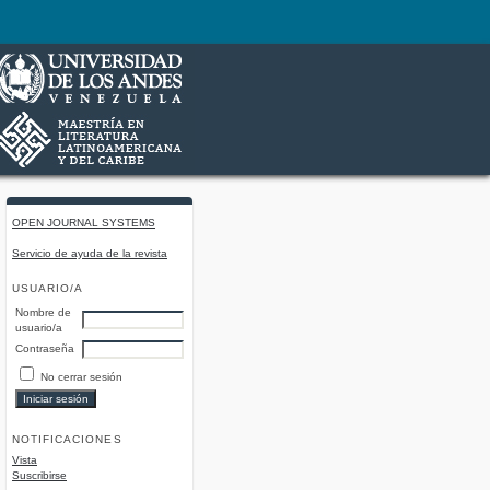
OPEN JOURNAL SYSTEMS
Servicio de ayuda de la revista
USUARIO/A
Nombre de
usuario/a
Contraseña
No cerrar sesión
NOTIFICACIONES
Vista
Suscribirse