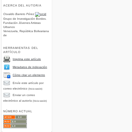
ACERCA DEL AUTOR/A
Osvaldo Barreto Pérez
Grupo de Investigación Bordes.
Fundación Jóvenes Artistas
Urbanos
Venezuela, República Bolivariana
de
HERRAMIENTAS DEL
ARTÍCULO
Imprima este artículo
Metadatos de indexación
Cómo citar un elemento
Envíe este artículo por
correo electrónico
(Inicie sesión)
Enviar un correo
electrónico al autor/a
(Inicie sesión)
NÚMERO ACTUAL