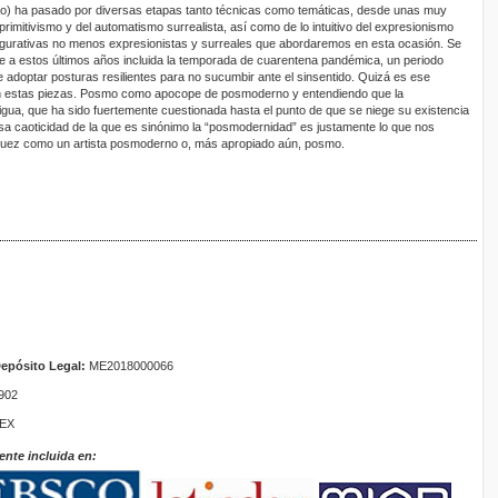
ro) ha pasado por diversas etapas tanto técnicas como temáticas, desde unas muy
primitivismo y del automatismo surrealista, así como de lo intuitivo del expresionismo
 figurativas no menos expresionistas y surreales que abordaremos en esta ocasión. Se
nte a estos últimos años incluida la temporada de cuarentena pandémica, un periodo
 adoptar posturas resilientes para no sucumbir ante el sinsentido. Quizá es ese
 en estas piezas. Posmo como apocope de posmoderno y entendiendo que la
ua, que ha sido fuertemente cuestionada hasta el punto de que se niege su existencia
 esa caoticidad de la que es sinónimo la “posmodernidad” es justamente lo que nos
guez como un artista posmoderno o, más apropiado aún, posmo.
epósito Legal:
ME2018000066
902
TEX
ente incluida en: