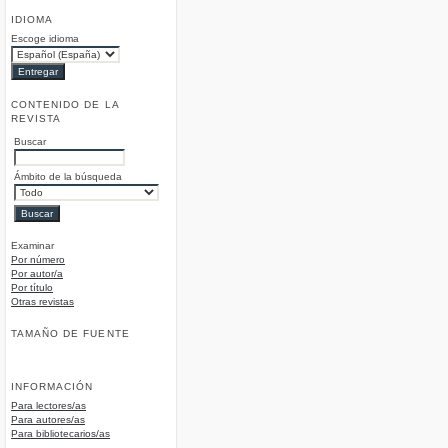
IDIOMA
Escoge idioma
CONTENIDO DE LA
REVISTA
Buscar
Ámbito de la búsqueda
Examinar
Por número
Por autor/a
Por título
Otras revistas
TAMAÑO DE FUENTE
INFORMACIÓN
Para lectores/as
Para autores/as
Para bibliotecarios/as