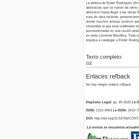
La pintura de Ender Rodríguez (Er
abstractas que se nutren de cierto 
abstracto hasta llegar a las obras
trata de obra reciente, pertenecie
donde muchos artistas tuvieron que
sinsentido el que está sublimado
posmodernidad es una noción ambig
en tanto corriente filosófica. Toda
impulsa a catalogar a Ender Rodrí
Texto completo:
PDF
Enlaces refback
No hay ningún enlace refback.
Depósito Legal:
pp. 95-0020
|
e-D
ISSN:
1315-9453
| e-ISSN:
2610-7
DOI:
http://doi.org/10.53766/CON
La revista se encuentra actualm