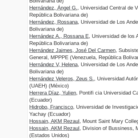
Bolivariana de)
Hernández, Ángel G.
, Universidad Central de 
República Bolivariana de)
Hernández, Rossana
, Universidad de Los And
Bolivariana de)
Hernández A., Rossana E
, Universidad de los
República Bolivariana de)
Hernández Jaimes, José Del Carmen
, Subsis
General, MPPPE (Venezuela, República Bolivar
Hernández V, Helena
, Universidad de Los And
Bolivariana de)
Hernández Veleros, Zeus S.
, Universidad Autó
(UAEH) (México)
Herrera Díaz, Yulien
, Pontifi cia Universidad 
(Ecuador)
Hidrobo, Francisco
, Universidad de Investigac
Yachay (Ecuador)
Hossain, AKM Rezaul
, Mount Saint Mary Coll
Hossain, AKM Rezaul
, Division of Bussiness,
(Estados Unidos)