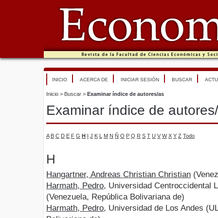
INICIO
ACERCA DE
INICIAR SESIÓN
BUSCAR
ACTU
Inicio
>
Buscar
>
Examinar índice de autores/as
Examinar índice de autores
A
B
C
D
E
F
G
H
I
J
K
L
M
N
Ñ
O
P
Q
R
S
T
U
V
W
X
Y
Z
Todo
H
Hangartner, Andreas Christian Christian
(Venezu
Harmath, Pedro
, Universidad Centroccidental 
(Venezuela, República Bolivariana de)
Harmath, Pedro
, Universidad de Los Andes (U