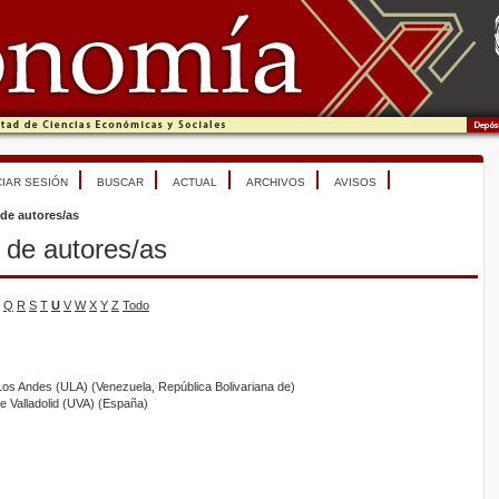
CIAR SESIÓN
BUSCAR
ACTUAL
ARCHIVOS
AVISOS
 de autores/as
 de autores/as
Q
R
S
T
U
V
W
X
Y
Z
Todo
Los Andes (ULA) (Venezuela, República Bolivariana de)
de Valladolid (UVA) (España)