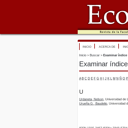
INICIO
ACERCA DE
INI
Inicio
>
Buscar
>
Examinar índice
Examinar índice
A
B
C
D
E
F
G
H
I
J
K
L
M
N
Ñ
O
P
U
Urdaneta, Nelson
, Universidad de 
Urueña G., Baudelio
, Universidad 