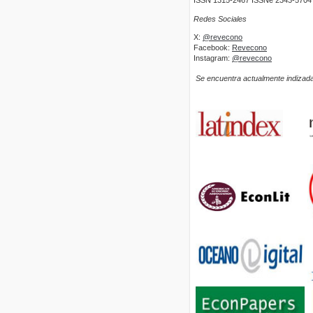
ISSN 1315-2467 ISSNe 2343-5704
Redes Sociales
X:
@revecono
Facebook:
Revecono
Instagram:
@revecono
Se encuentra actualmente indizada