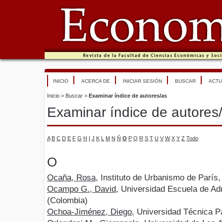
INICIO
ACERCA DE
INICIAR SESIÓN
BUSCAR
ACTU
Inicio
>
Buscar
>
Examinar índice de autores/as
Examinar índice de autores
A
B
C
D
E
F
G
H
I
J
K
L
M
N
Ñ
O
P
Q
R
S
T
U
V
W
X
Y
Z
Todo
O
Ocaña, Rosa
, Instituto de Urbanismo de París,
Ocampo G., David
, Universidad Escuela de Ad
(Colombia)
Ochoa-Jiménez, Diego
, Universidad Técnica Pa