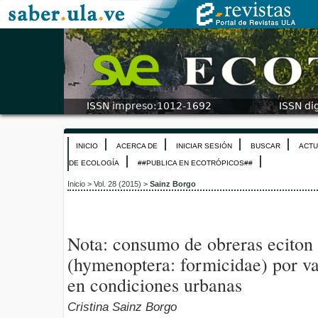
INICIO
ACERCA DE
INICIAR SESIÓN
BUSCAR
ACTU
DE ECOLOGÍA
##PUBLICA EN ECOTRÓPICOS##
Inicio
>
Vol. 28 (2015)
>
Sainz Borgo
Nota: consumo de obreras eciton 
(hymenoptera: formicidae) por va
en condiciones urbanas
Cristina Sainz Borgo