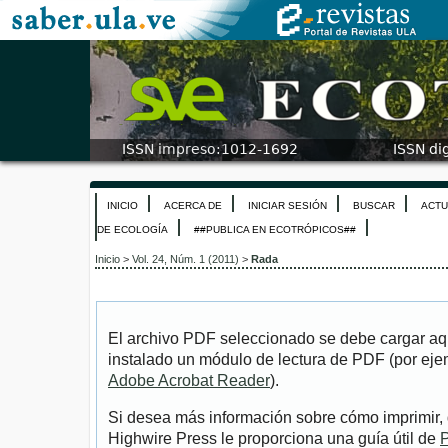
INICIO
ACERCA DE
INICIAR SESIÓN
BUSCAR
ACTU
DE ECOLOGÍA
##PUBLICA EN ECOTRÓPICOS##
Inicio
>
Vol. 24, Núm. 1 (2011)
>
Rada
El archivo PDF seleccionado se debe cargar aqu
instalado un módulo de lectura de PDF (por eje
Adobe Acrobat Reader
).
Si desea más información sobre cómo imprimir, 
Highwire Press le proporciona una guía útil de
P