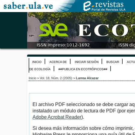
INICIO
ACERCA DE
INICIAR SESIÓN
BUSCAR
ACTU
DE ECOLOGÍA
##PUBLICA EN ECOTRÓPICOS##
Inicio
>
Vol. 18, Núm. 2 (2005)
>
Larrea Alcazar
El archivo PDF seleccionado se debe cargar aqu
instalado un módulo de lectura de PDF (por eje
Adobe Acrobat Reader
).
Si desea más información sobre cómo imprimir, 
Highwire Press le proporciona una guía útil de
P