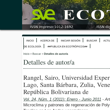
INICIO
ACERCA DE
INICIAR SESIÓN
BUSCAR
ACTU
DE ECOLOGÍA
##PUBLICA EN ECOTRÓPICOS##
Inicio
>
Buscar
>
Detalles de autor/a
Detalles de autor/a
Rangel, Sairo, Universidad Exper
Lago, Santa Bárbara, Zulia, Vene
República Bolivariana de
Vol. 24, Núm. 1 (2011): Enero - Junio 2011
- Ar
Microclima y patrones de regeneración de Poly