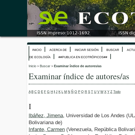
INICIO
ACERCA DE
INICIAR SESIÓN
BUSCAR
ACTU
DE ECOLOGÍA
##PUBLICA EN ECOTRÓPICOS##
Inicio
>
Buscar
>
Examinar índice de autores/as
Examinar índice de autores/as
A
B
C
D
E
F
G
H
I
J
K
L
M
N
Ñ
O
P
Q
R
S
T
U
V
W
X
Y
Z
Todo
I
Ibáñez, Jimena
, Universidad de Los Andes (UL
Bolivariana de)
Infante, Carmen
(Venezuela, República Bolivar