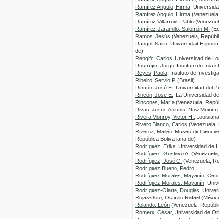
Ramírez Angulo, Hirma
, Universid
Ramírez Angulo, Hirma
(Venezuela,
Ramírez Villarroel, Pablo
(Venezuela
Ramírez-Jaramillo, Salomón M.
(Ec
Ramos, Jesús
(Venezuela, Repúbli
Rangel, Sairo
, Universidad Experim
de)
Rengifo, Carlos
, Universidad de Lo
Restrepo, Jorge
, Instituto de Inv
Reyes, Paola
, Instituto de Inves
Ribeiro, Servio P.
(Brasil)
Rincón, José E.
, Universidad del Z
Rincón, Jose E.
, La Universidad de
Rincones, María
(Venezuela, Repúbl
Rivas, Jesus Antonio
, New Mexico 
Rivera Monroy, Victor H.
, Louisian
Rivero Blanco, Carlos
(Venezuela, 
Riveros, Mailén
, Museo de Ciencia
República Bolivariana de)
Rodríguez, Erika
, Universidad de 
Rodríguez, Gustavo A.
(Venezuela,
Rodríguez, José C.
(Venezuela, Rep
Rodríguez Bueno, Pedro
Rodríguez Morales, Mayanín
, Cen
Rodríguez Morales, Mayanín
, Uni
Rodríguez-Olarte, Douglas
, Univer
Rojas-Soto, Octavio Rafael
(Méxic
Rolando, León
(Venezuela, Repúblic
Romero, César
, Universidad de Or