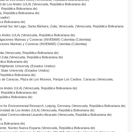
ad de Los Andes (ULA) (Venezuela, República Bolivariana de)
 República Bolivariana de)
, República Bolivariana de)
uador)
ca Bolivariana de)
ental Sur del Lago, Santa Bárbara, Zulia, Venezuela. (Venezuela, República Bolivariana
s Andes (ULA) (Venezuela, República Bolivariana de)
estigaciones Marinas y Costeras (INVEMAR) Colombia (Colombia)
tigaciones Marinas y Costeras (INVEMAR) Colombia (Colombia)
ulia (Venezuela, República Bolivariana de)
l Zulia (Venezuela, República Bolivariana de)
ica Bolivariana de)
Highlands University (Estados Unidos)
a State University (Estados Unidos)
República Bolivariana de)
s de Caracas, Plaza de Los Museos, Parque Los Caobos. Caracas (Venezuela,
Los Andes (ULA) (Venezuela, República Bolivariana de)
 República Bolivariana de)
ública Bolivariana de)
tre for Environmental Research, Leipzig, Germany (Venezuela, República Bolivariana de)
versidad de Los Andes (ULA) (Venezuela, República Bolivariana de)
sidad Centroccidental Lisandro Alvarado (Venezuela, República Bolivariana de)
o)
a Bolivariana de)
iente, Núcleo Nueva Esparta (Venezuela, República Bolivariana de)