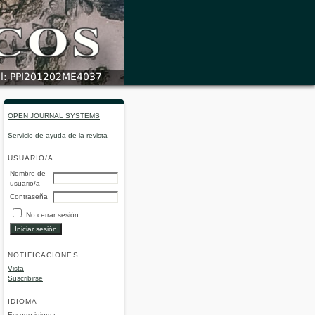
OPEN JOURNAL SYSTEMS
Servicio de ayuda de la revista
USUARIO/A
Nombre de
usuario/a
Contraseña
No cerrar sesión
NOTIFICACIONES
Vista
Suscribirse
IDIOMA
Escoge idioma