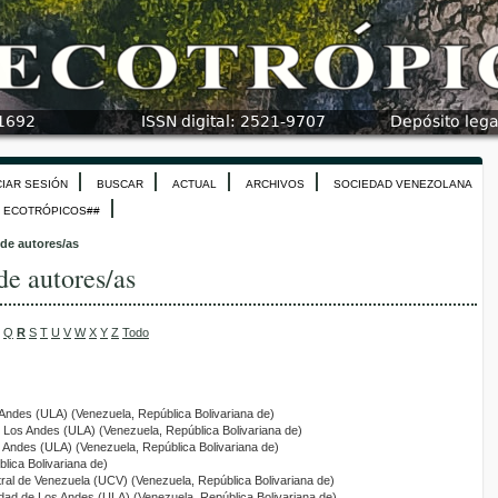
CIAR SESIÓN
BUSCAR
ACTUAL
ARCHIVOS
SOCIEDAD VENEZOLANA
N ECOTRÓPICOS##
 de autores/as
de autores/as
Q
R
S
T
U
V
W
X
Y
Z
Todo
 Andes (ULA) (Venezuela, República Bolivariana de)
e Los Andes (ULA) (Venezuela, República Bolivariana de)
s Andes (ULA) (Venezuela, República Bolivariana de)
lica Bolivariana de)
tral de Venezuela (UCV) (Venezuela, República Bolivariana de)
idad de Los Andes (ULA) (Venezuela, República Bolivariana de)