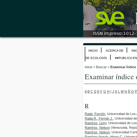
INICIO
ACERCA DE
INI
DE ECOLOGÍA
##PUBLICA E
Inicio
>
Buscar
>
Examinar índice
Examinar índice 
A
B
C
D
E
F
G
H
I
J
K
L
M
N
Ñ
O
P
R
Rada, Fermín
, Universidad de Los
Rada R., Fermin J.
, Universidad d
Ramírez, Lirey
, Universidad de Lo
Ramírez, Nelson
(Venezuela, Repúb
Ramírez, Nelson
, Universidad Cen
Ramírez Angulo, Hirma C
, Univers