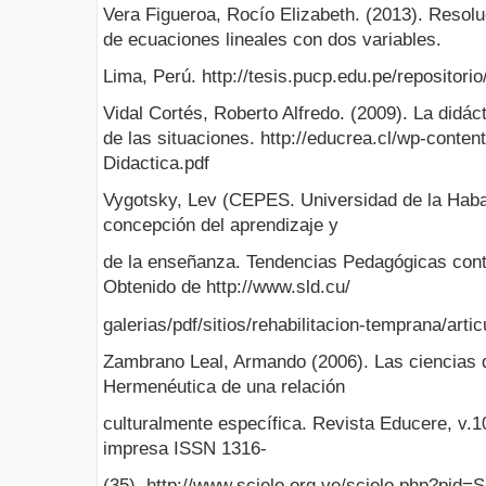
Vera Figueroa, Rocío Elizabeth. (2013). Resol
de ecuaciones lineales con dos variables.
Lima, Perú. http://tesis.pucp.edu.pe/repositor
Vidal Cortés, Roberto Alfredo. (2009). La didác
de las situaciones. http://educrea.cl/wp-conte
Didactica.pdf
Vygotsky, Lev (CEPES. Universidad de la Haban
concepción del aprendizaje y
de la enseñanza. Tendencias Pedagógicas con
Obtenido de http://www.sld.cu/
galerias/pdf/sitios/rehabilitacion-temprana/artic
Zambrano Leal, Armando (2006). Las ciencias d
Hermenéutica de una relación
culturalmente específica. Revista Educere, v.1
impresa ISSN 1316-
(35). http://www.scielo.org.ve/scielo.php?pid=