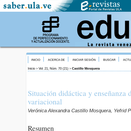
INICIO
ACERCA DE
INICIAR SESIÓN
BUSCAR
ACTU
Inicio
>
Vol. 21, Núm. 70 (21)
>
Castillo Mosquera
Situación didáctica y enseñanza 
variacional
Verónica Alexandra Castillo Mosquera, Yefrid
Resumen