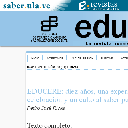
INICIO
ACERCA DE
INICIAR SESIÓN
BUSCAR
ACTU
Inicio
>
Vol. 11, Núm. 38 (11)
>
Rivas
EDUCERE: diez años, una experie
celebración y un culto al saber p
Pedro José Rivas
Texto completo: