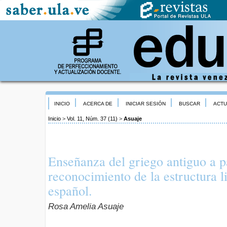
INICIO
ACERCA DE
INICIAR SESIÓN
BUSCAR
ACTU
Inicio
>
Vol. 11, Núm. 37 (11)
>
Asuaje
Enseñanza del griego antiguo a pa
reconocimiento de la estructura li
español.
Rosa Amelia Asuaje